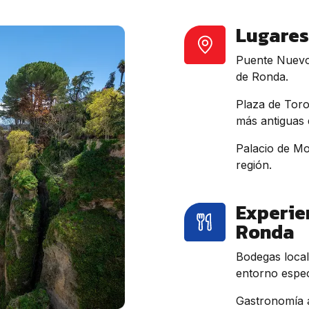
Lugares
Puente Nuevo:
de Ronda.
Plaza de Toro
más antiguas 
Palacio de Mo
región.
Experie
Ronda
Bodegas local
entorno espec
Gastronomía a