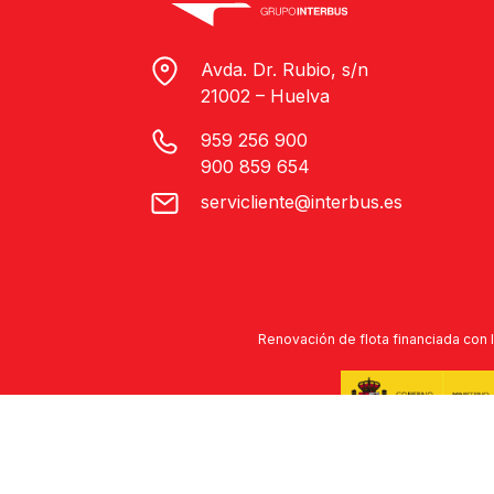
Avda. Dr. Rubio, s/n
21002 – Huelva
959 256 900
900 859 654
servicliente@interbus.es
Renovación de flota financiada con 
Interurbana de Autobuses S.A. ©
202