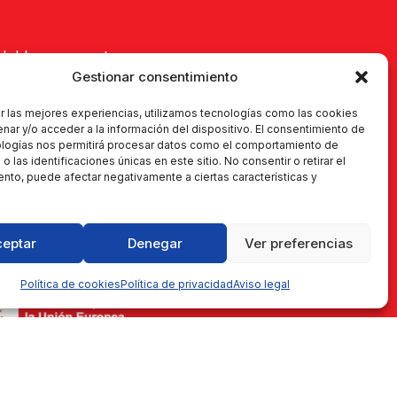
Habla con nosotros
Gestionar consentimiento
Objetos perdidos
Equipaje
r las mejores experiencias, utilizamos tecnologías como las cookies
nar y/o acceder a la información del dispositivo. El consentimiento de
Quejas y reclamaciones
ologías nos permitirá procesar datos como el comportamiento de
 las identificaciones únicas en este sitio. No consentir o retirar el
Información al viajero
nto, puede afectar negativamente a ciertas características y
ceptar
Denegar
Ver preferencias
ergías alternativas bajas en carbono
Política de cookies
Política de privacidad
Aviso legal
Made with ♡ by
La Ruta Roja