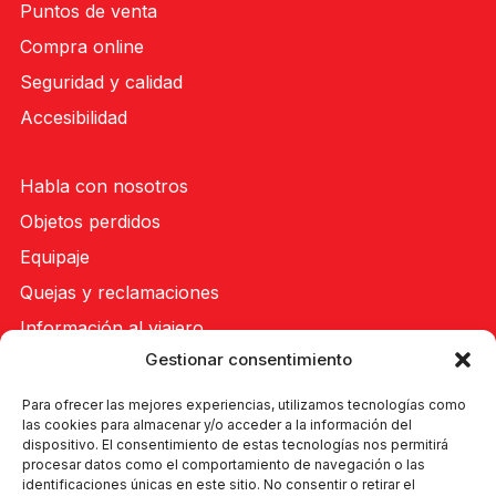
Puntos de venta
Compra online
Seguridad y calidad
Accesibilidad
Habla con nosotros
Objetos perdidos
Equipaje
Quejas y reclamaciones
Información al viajero
Gestionar consentimiento
Buzón ético
Para ofrecer las mejores experiencias, utilizamos tecnologías como
las cookies para almacenar y/o acceder a la información del
Renovación de flota financiada con la subvención concedida para la
dispositivo. El consentimiento de estas tecnologías nos permitirá
actividad de adquisición de vehículos de energías alternativas bajas
procesar datos como el comportamiento de navegación o las
identificaciones únicas en este sitio. No consentir o retirar el
en carbono