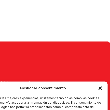
Habla con nosotros
Gestionar consentimiento
Objetos perdidos
Equipaje
r las mejores experiencias, utilizamos tecnologías como las cookies
nar y/o acceder a la información del dispositivo. El consentimiento de
Quejas y reclamaciones
ologías nos permitirá procesar datos como el comportamiento de