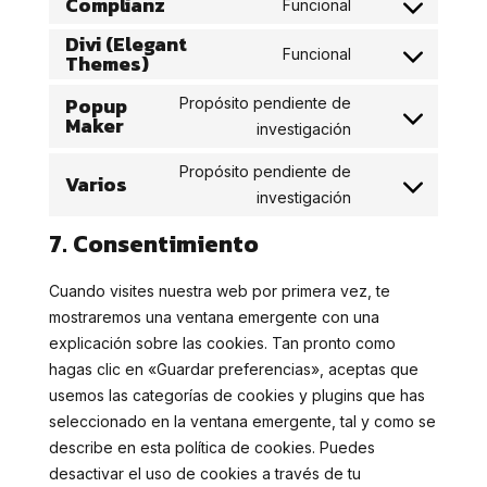
Complianz
Funcional
Consent
service
fonts
Divi (Elegant
to
google-
Funcional
Themes)
Consent
service
recaptcha
to
complianz
Popup
Propósito pendiente de
service
Maker
Consent
investigación
divi-
to
(elegant-
Propósito pendiente de
Varios
service
themes)
Consent
investigación
popup-
to
maker
7. Consentimiento
service
varios
Cuando visites nuestra web por primera vez, te
mostraremos una ventana emergente con una
explicación sobre las cookies. Tan pronto como
hagas clic en «Guardar preferencias», aceptas que
usemos las categorías de cookies y plugins que has
seleccionado en la ventana emergente, tal y como se
describe en esta política de cookies. Puedes
desactivar el uso de cookies a través de tu