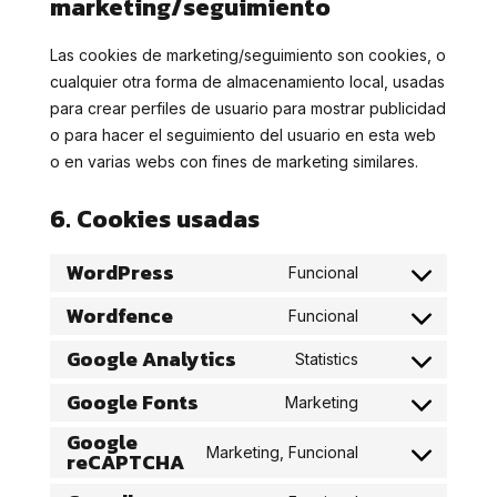
marketing/seguimiento
Las cookies de marketing/seguimiento son cookies, o
cualquier otra forma de almacenamiento local, usadas
para crear perfiles de usuario para mostrar publicidad
o para hacer el seguimiento del usuario en esta web
o en varias webs con fines de marketing similares.
6. Cookies usadas
WordPress
Funcional
Consent
Wordfence
to
Funcional
Consent
service
Google Analytics
to
Statistics
wordpress
Consent
service
Google Fonts
to
Marketing
wordfence
Consent
service
Google
to
google-
Marketing, Funcional
reCAPTCHA
Consent
service
analytics
to
google-